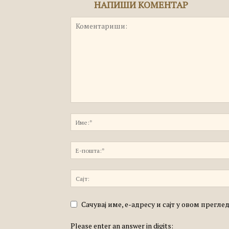
НАПИШИ КОМЕНТАР
Сачувај име, е-адресу и сајт у овом прегл
Please enter an answer in digits: