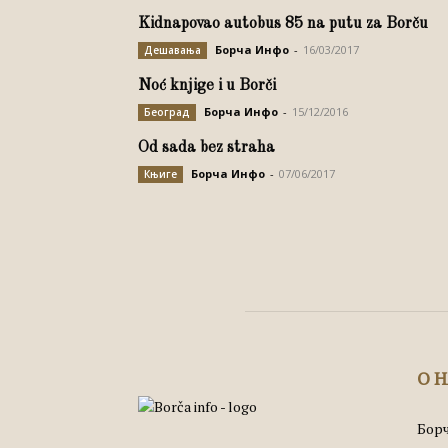
Kidnapovao autobus 85 na putu za Borču
Борча Инфо
-
16/03/2017
Дешавања
Noć knjige i u Borči
Борча Инфо
-
15/12/2016
Београд
Od sada bez straha
Борча Инфо
-
07/06/2017
Књиге
О 
Борч