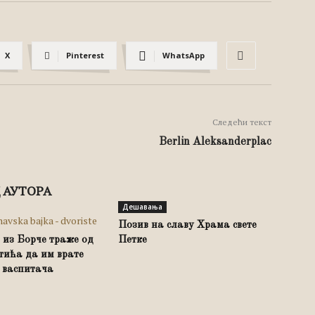
X
Pinterest
WhatsApp
Следећи текст
Berlin Aleksanderplac
 АУТОРА
Дешавања
Позив на славу Храма свете
из Борче траже од
Петке
тића да им врате
 васпитача