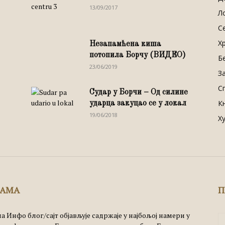
13/09/2017
Л
С
Х
Незапамћена киша
потопила Борчу (ВИДЕО)
Б
23/06/2019
З
С
Судар у Борчи – Од силине
К
ударца закуцао се у локал
19/06/2018
Х
НАМА
П
а Инфо блог/сајт објављује садржаје у најбољој намери у