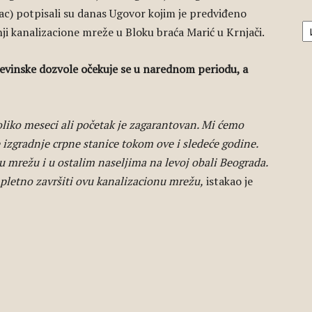
c) potpisali su danas Ugovor kojim je predviđeno
А
ji kanalizacione mreže u Bloku braća Marić u Krnjači.
đevinske dozvole očekuje se u narednom periodu, a
oliko meseci ali početak je zagarantovan. Mi ćemo
e izgradnje crpne stanice tokom ove i sledeće godine.
 mrežu i u ostalim naseljima na levoj obali Beograda.
etno završiti ovu kanalizacionu mrežu,
istakao je