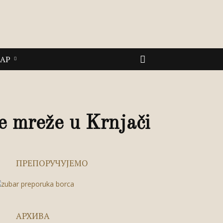
САР
ne mreže u Krnjači
ПРЕПОРУЧУЈЕМО
АРХИВА