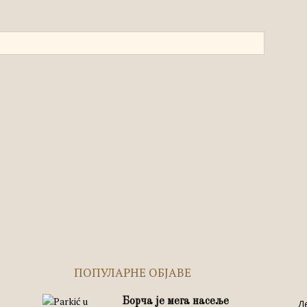
ПОПУЛАРНЕ ОБЈАВЕ
Борча је мега насеље
Д