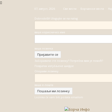
07, август, 2026
Све вести
Борчанске вести
На
Dobrodošli! Ulogujte se na nalog
ваше корисничко име
ваша лозинка
Заборавили сте лозинку? Потребна вам је помоћ?
Повратак изгубљене шифре
Опорави лозинку
ваша е-пошта
Lozinka će vam biti poslata emailom
Борча