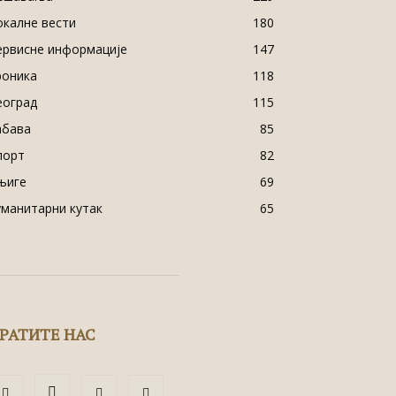
окалне вести
180
ервисне информације
147
роника
118
еоград
115
абава
85
порт
82
њиге
69
уманитарни кутак
65
РАТИТЕ НАС