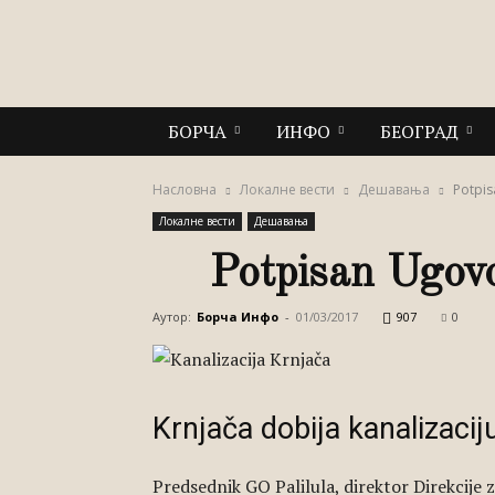
Инфо
БОРЧА
ИНФО
БЕОГРАД
Насловна
Локалне вести
Дешавања
Potpis
Локалне вести
Дешавања
Potpisan Ugovo
Аутор:
Борча Инфо
-
01/03/2017
907
0
Krnjača dobija kanalizacij
Predsednik GO Palilula, direktor Direkcije 