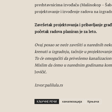
predstavnicima izvođača (Mašinokop – Šaba
projektovanje i izvođenje radova na izgradn
Završetak projektovanja i pribavljanje gra
početak radova planiran je za leto.
Ovaj posao se neće završiti u narednih nek
krenuti u izgradnju, tačnije u projektovanj
To će omogućiti da privežemo kanalizacionu
Mislim da ćemo u narednim godinama kompl
Jovičić.
Izvor:palilula.rs
КЉУЧНЕ РЕЧИ
канализација
Крњача