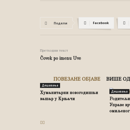
Facebook
Подели
Претходни текст
Čovek po imenu Uve
ПОВЕЗАНЕ ОБЈАВЕ
ВИШЕ ОД
Дешавања
Дешавања
Хуманитарни новогодишњи
вашар у Kрњачи
Родитељи 
Управе вр
омиљеног