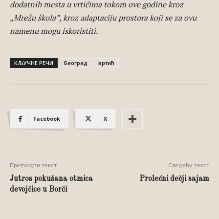
dodatnih mesta u vrtićima tokom ove godine kroz
„Mrežu škola”, kroz adaptaciju prostora koji se za ovu
namenu mogu iskoristiti.
КЉУЧНЕ РЕЧИ
Београд
вртић
Facebook
X
Претходни текст
Следећи текст
Jutros pokušana otmica
Prolećni dečji sajam
devojčice u Borči