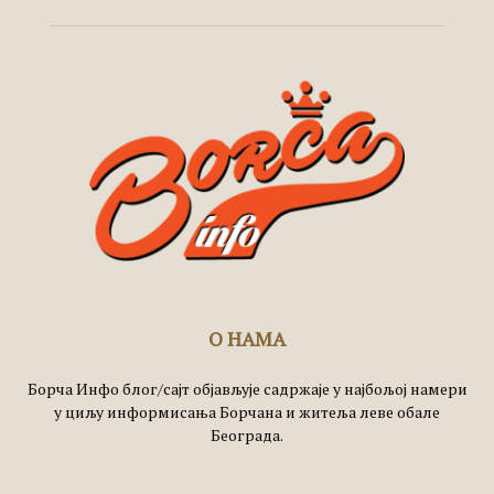
О НАМА
Борча Инфо блог/сајт објављује садржаје у најбољој намери
у циљу информисања Борчана и житеља леве обале
Београда.