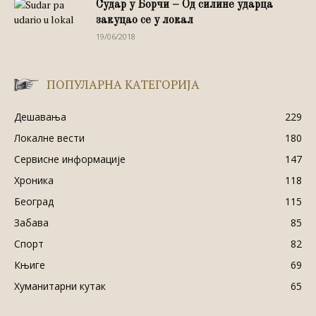
Судар у Борчи – Од силине ударца
закуцао се у локал
19/06/2018
ПОПУЛАРНА КАТЕГОРИЈА
Дешавања
229
Локалне вести
180
Сервисне информације
147
Хроника
118
Београд
115
Забава
85
Спорт
82
Књиге
69
Хуманитарни кутак
65