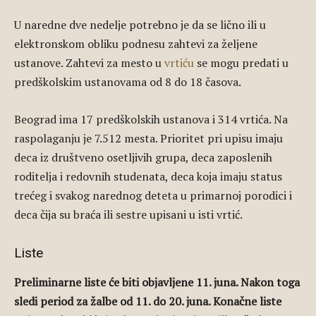
U naredne dve nedelje potrebno je da se lično ili u
elektronskom obliku podnesu zahtevi za željene
ustanove. Zahtevi za mesto u
vrtiću
se mogu predati u
predškolskim ustanovama od 8 do 18 časova.
Beograd ima 17 predškolskih ustanova i 314 vrtića. Na
raspolaganju je 7.512 mesta. Prioritet pri upisu imaju
deca iz društveno osetljivih grupa, deca zaposlenih
roditelja i redovnih studenata, deca koja imaju status
trećeg i svakog narednog deteta u primarnoj porodici i
deca čija su braća ili sestre upisani u isti vrtić.
Liste
Preliminarne liste će biti objavljene 11. juna. Nakon toga
sledi period za žalbe od 11. do 20. juna. Konačne liste