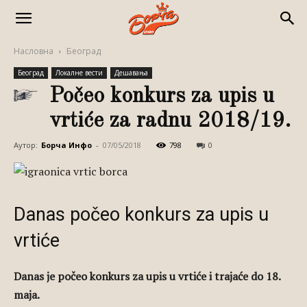
Насловна
Београд
Београд
Локалне вести
Дешавања
Počeo konkurs za upis u
vrtiće za radnu 2018/19.
Аутор:
Борча Инфо
-
07/05/2018
798
0
Danas počeo konkurs za upis u
vrtiće
Danas je počeo konkurs za upis u vrtiće i trajaće do 18.
maja.