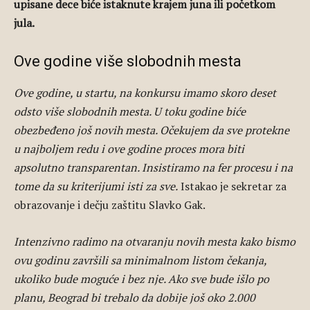
upisane dece biće istaknute krajem juna ili početkom
jula.
Ove godine više slobodnih mesta
Ove godine, u startu, na konkursu imamo skoro deset
odsto više slobodnih mesta. U toku godine biće
obezbeđeno još novih mesta. Očekujem da sve protekne
u najboljem redu i ove godine proces mora biti
apsolutno transparentan. Insistiramo na fer procesu i na
tome da su kriterijumi isti za sve.
Istakao je sekretar za
obrazovanje i dečju zaštitu Slavko Gak.
Intenzivno radimo na otvaranju novih mesta kako bismo
ovu godinu završili sa minimalnom listom čekanja,
ukoliko bude moguće i bez nje. Ako sve bude išlo po
planu, Beograd bi trebalo da dobije još oko 2.000