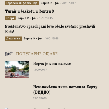
Борча Инфо
-
28/11/2017
Сервисне информације
Turnir u basketu u Centru 3
Борча Инфо
-
16/07/2015
Спорт
Sveštenstvo i parohijani leve obale svečano proslavili
Božić
Борча Инфо
-
10/01/2019
Дешавања
ПОПУЛАРНЕ ОБЈАВЕ
Борча је мега насеље
13/09/2017
Незапамћена киша потопила Борчу
(ВИДЕО)
23/06/2019