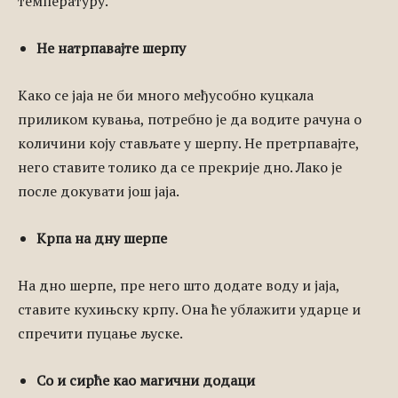
температуру.
Не натрпавајте шерпу
Како се јаја не би много међусобно куцкала
приликом кувања, потребно је да водите рачуна о
количини коју стављате у шерпу. Не претрпавајте,
него ставите толико да се прекрије дно. Лако је
после докувати још јаја.
Крпа на дну шерпе
На дно шерпе, пре него што додате воду и јаја,
ставите кухињску крпу. Она ће ублажити ударце и
спречити пуцање љуске.
Со и сирће као магични додаци