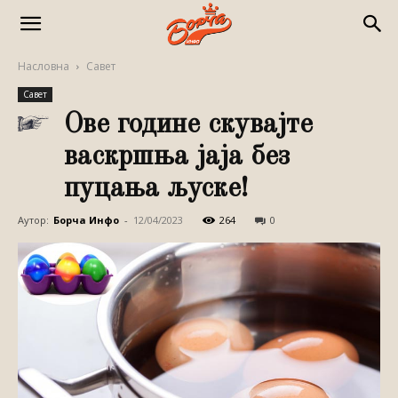
Насловна
Савет
Савет
Ове године скувајте
васкршња јаја без
пуцања љуске!
Аутор:
Борча Инфо
-
12/04/2023
264
0