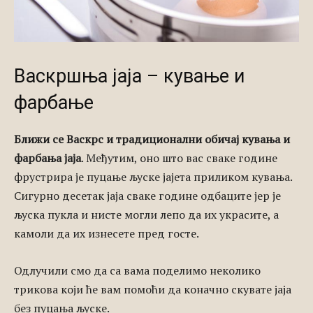
Васкршња јаја – кување и
фарбање
Ближи се Васкрс и традиционални обичај кувања и
фарбања јаја
. Међутим, оно што вас сваке године
фрустрира је пуцање љуске јајета приликом кувања.
Сигурно десетак јаја сваке године одбаците јер је
љуска пукла и нисте могли лепо да их украсите, а
камоли да их изнесете пред госте.
Одлучили смо да са вама поделимо неколико
трикова који ће вам помоћи да коначно скувате јаја
без пуцања љуске.