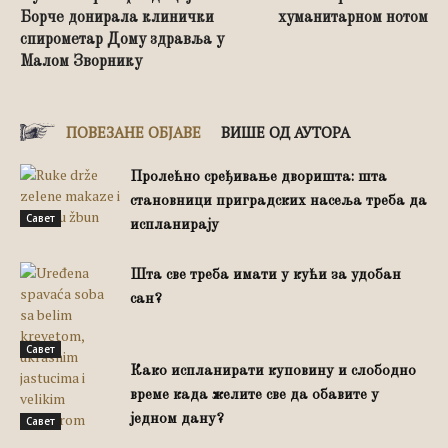
Борче донирала клинички
хуманитарном нотом
спирометар Дому здравља у
Малом Зворнику
ПОВЕЗАНЕ ОБЈАВЕ
ВИШЕ ОД АУТОРА
Пролећно сређивање дворишта: шта
становници приградских насеља треба да
Савет
испланирају
Шта све треба имати у кући за удобан
сан?
Савет
Како испланирати куповину и слободно
време када желите све да обавите у
једном дану?
Савет