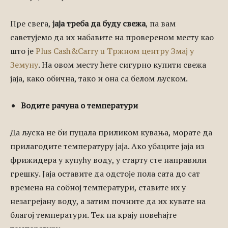
Пре свега,
јаја треба да буду свежа
, па вам
саветујемо да их набавите на провереном месту као
што је
Plus Cash&Carry u Тржном центру Змај у
Земуну
. На овом месту ћете сигурно купити свежа
јаја, како обична, тако и она са белом љуском.
Водите рачуна о температури
Да љуска не би пуцала приликом кувања, морате да
прилагодите температуру јаја. Ако убаците јаја из
фрижидера у купућу воду, у старту сте направили
грешку. Јаја оставите да одстоје пола сата до сат
времена на собној температури, ставите их у
незагрејану воду, а затим почните да их кувате на
благој температури. Тек на крају повећајте