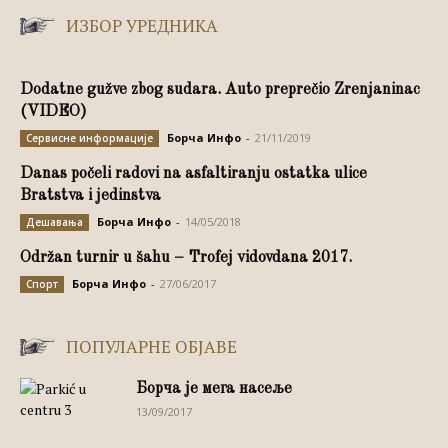
ИЗБОР УРЕДНИКА
Dodatne gužve zbog sudara. Auto preprečio Zrenjaninac
(VIDEO)
Борча Инфо
-
21/11/2019
Сервисне информације
Danas počeli radovi na asfaltiranju ostatka ulice
Bratstva i jedinstva
Борча Инфо
-
14/05/2018
Дешавања
Održan turnir u šahu – Trofej vidovdana 2017.
Борча Инфо
-
27/06/2017
Спорт
ПОПУЛАРНЕ ОБЈАВЕ
Борча је мега насеље
13/09/2017