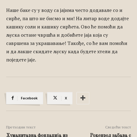
Наше баке су у воду са јајима често додавале со и
сирће, па што не бисмо и ми! На литар воде додајте
кашику соли и кашику сирћета. Ово ће помоћи да
љуска остане чвршћа и добићете јаја која су
савршена за украшавање! Такође, со ће вам помоћи
и да лакше скидате љуску када будете хтели да
поједете јаје.
Facebook
X
Претходни текст
Следећи текст
Хуманитарна фондација из
Рокенрол забава с