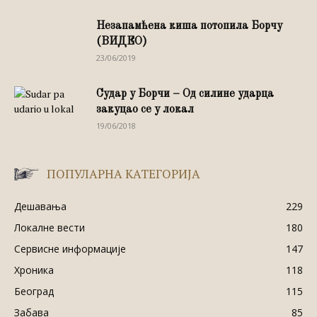
Незапамћена киша потопила Борчу
(ВИДЕО)
23/06/2019
Судар у Борчи – Од силине ударца
закуцао се у локал
19/06/2018
ПОПУЛАРНА КАТЕГОРИЈА
Дешавања
229
Локалне вести
180
Сервисне информације
147
Хроника
118
Београд
115
Забава
85