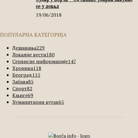
Судар у Борчи – Од силине ударца закуцао
се у локал
19/06/2018
ПОПУЛАРНА КАТЕГОРИЈА
Дешавања
229
Локалне вести
180
Сервисне информације
147
Хроника
118
Београд
115
Забава
85
Спорт
82
Књиге
69
Хуманитарни кутак
65