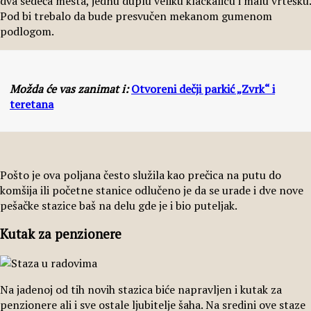
dva sedeća mesta, jednu duplu veliku klackalicu i malu vrtešku.
Pod bi trebalo da bude presvučen mekanom gumenom
podlogom.
Možda će vas zanimat i:
Otvoreni dečji parkić „Zvrk“ i
teretana
Pošto je ova poljana često služila kao prečica na putu do
komšija ili početne stanice odlučeno je da se urade i dve nove
pešačke stazice baš na delu gde je i bio puteljak.
Kutak za penzionere
Na jadenoj od tih novih stazica biće napravljen i kutak za
penzionere ali i sve ostale ljubitelje šaha. Na sredini ove staze