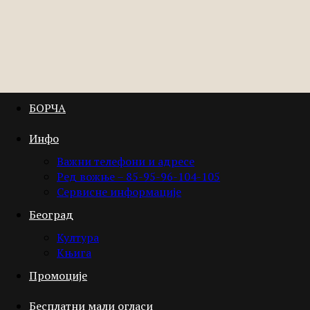
БОРЧА
Инфо
Важни телефони и адресе
Ред вожње – 85-95-96-104-105
Сервисне информације
Београд
Култура
Књига
Промоције
Бесплатни мали огласи