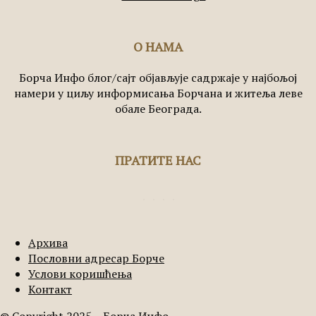
О НАМА
Борча Инфо блог/сајт објављује садржаје у најбољој
намери у циљу информисања Борчана и житеља леве
обале Београда.
ПРАТИТЕ НАС
Архива
Пословни адресар Борче
Услови коришћења
Контакт