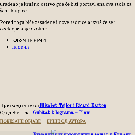
urađeno je kružno ostrvo gde će biti postavljena dva stola za
šah i klupice.
Pored toga biće zasađene i nove sadnice a izvršiće se i
ozelenjavanje okoline.
КЉУЧНЕ РЕЧИ
паркић
Facebook
X
Pinterest
WhatsApp
Претходни текст
Elizabet Tejlor i Ričard Barton
Следећи текст
Gubitak kilograma – Plan!
ПОВЕЗАНЕ ОБЈАВЕ
ВИШЕ ОД АУТОРА
Хуманитарни новогодишњи вашар у Kрњачи