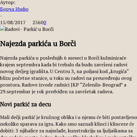
Аутор:
Борча Инфо
-
15/08/2017
2560
0
Najezda parkića u Borči
Najezda parkića u poslednjih 6 meseci u Borči kulminiraće
krajem septembra kada bi trebalo da budu završeni radovi
novog dečjeg igrališta. U Centru 3, na poljani kod „krugića“
blizu početne stanice, u toku su radovi na preuređenju ovog
prostora. Radove izvode radnici JKP “Zelenilo-Beograd” a
29.septembar je rok predviđen za završetak radova.
Novi parkić za decu
Mali dečji parkić je kružnog oblika i u njemu će biti postavljeno
nekoliko sparava za igru. Kako smo saznali klinci i klinceze će
dobiti: 3 njihalice za najmlađe, kunstrukciju sa ljuljaškama sa