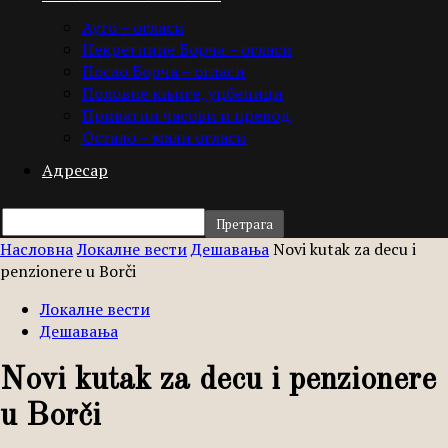
Ауто – огласи
Некретнине Борча – огласи
Посао Борча – огласи
Половне књиге, уџбеници
Приватни часови и превод
Остало – мали огласи
Адресар
Насловна
Локалне вести
Дешавања
Novi kutak za decu i
penzionere u Borči
Локалне вести
Дешавања
Novi kutak za decu i penzionere
u Borči