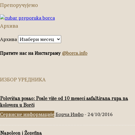
Препоручујемо
Архива
Архива
Пратите нас на Инстаграму
@borca.info
ИЗБОР УРЕДНИКА
Polovičan posao: Posle više od 10 meseci asfaltirana rupa na
kolovozu u Borči
Сервисне информације
Борча Инфо
-
24/10/2016
Napoleon i Žozefina