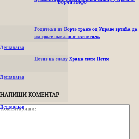
Родитељи из Борче траже од Управе вртића да
им врате омиљеног васпитача
Дешавања
Позив на славу Храма свете Петке
Дешавања
НАПИШИ КОМЕНТАР
Дешавања