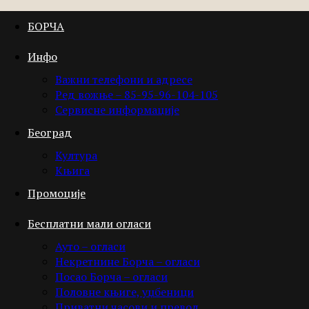
БОРЧА
Инфо
Важни телефони и адресе
Ред вожње – 85-95-96-104-105
Сервисне информације
Београд
Култура
Књига
Промоције
Бесплатни мали огласи
Ауто – огласи
Некретнине Борча – огласи
Посао Борча – огласи
Половне књиге, уџбеници
Приватни часови и превод