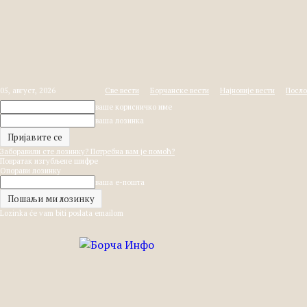
05, август, 2026
Све вести
Борчанске вести
Најновије вести
Посло
ваше корисничко име
ваша лозинка
Заборавили сте лозинку? Потребна вам је помоћ?
Повратак изгубљене шифре
Опорави лозинку
ваша е-пошта
Lozinka će vam biti poslata emailom
Борча
Инфо