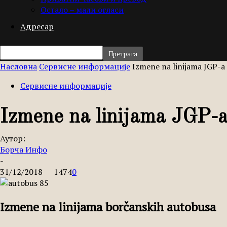
Остало – мали огласи
Адресар
Насловна
Сервисне информације
Izmene na linijama JGP-a 
Сервисне информације
Izmene na linijama JGP-a
Аутор:
Борча Инфо
-
31/12/2018
1474
0
Izmene na linijama borčanskih autobusa