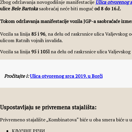
Zbog održavanja novogodišnje manifestacije
Ulica otvorenog s
ulice
Bele Bartoka
saobraćaj neće biti moguć
od 8 do 16.č.
Tokom održavanja manifestacije vozila JGP-a saobraćaće izme
Vozila sa linija
85 i 96
, na delu od raskrsnice ulica Valjevskog 
ulicom Ratnih vojnih invalida.
Vozila sa linija
95 i 105l
na delu od raskrsnice ulica Valjevskog
Pročitajte i:
Ulica otvorenog srca 2019. u Borči
Uspostavljaju se privremena stajališta:
Privremeno stajalište „Kombinatova“ biće u oba smera biće u uli
КЉУЧНЕ РЕЧИ