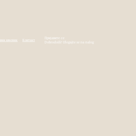
Пријавите се
вни именик
Контакт
Dobrodošli! Ulogujte se na nalog