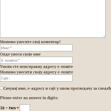
Молимо унесите свој коментар!
Овде унеси своје име
Унели сте неисправну адресу е-поште
Молимо унесити своју адресу е-поште
Сачувај име, е-адресу и сајт у овом прегледачу за след
Please enter an answer in digits:
16 − two =