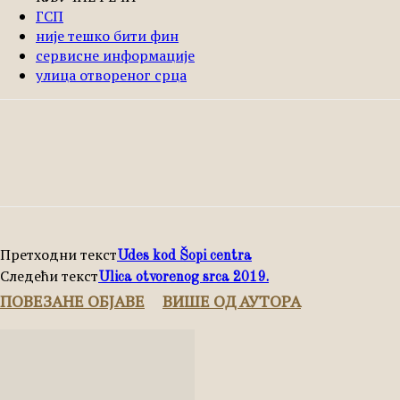
ГСП
није тешко бити фин
сервисне информације
улица отвореног срца
Подели
Facebook
X
Pinterest
Претходни текст
Udes kod Šopi centra
Следећи текст
Ulica otvorenog srca 2019.
ПОВЕЗАНЕ ОБЈАВЕ
ВИШЕ ОД АУТОРА