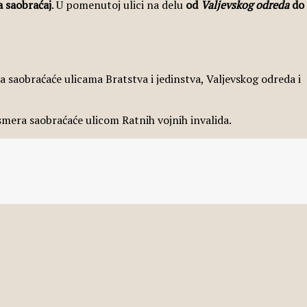
a saobraćaj
. U pomenutoj ulici na delu
od
Valjevskog odreda
do
a saobraćaće ulicama Bratstva i jedinstva, Valjevskog odreda i
smera saobraćaće ulicom Ratnih vojnih invalida.