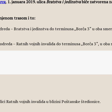
rca
,
1. januara 2019. ulica
Bratstva i jedinstva
biće zatvorena z
njenom trasom i to:
odreda – Bratstva i jedinstva do terminusa „Borča 3“ u oba smer
 odreda – Ratnih vojnih invalida do terminusa „Borča 3“, u oba 
ci Ratnih vojnih invalida u blizini Poštanske štedionice.