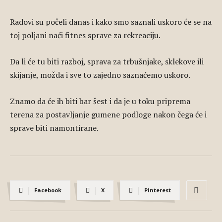
Radovi su počeli danas i kako smo saznali uskoro će se na
toj poljani naći fitnes sprave za rekreaciju.
Da li će tu biti razboj, sprava za trbušnjake, sklekove ili
skijanje, možda i sve to zajedno saznaćemo uskoro.
Znamo da će ih biti bar šest i da je u toku priprema
terena za postavljanje gumene podloge nakon čega će i
sprave biti namontirane.
Facebook
X
Pinterest