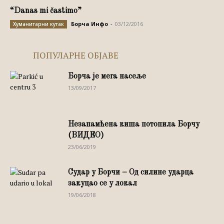
“Danas mi častimo”
Борча Инфо
-
03/12/2016
Хуманитарни кутак
ПОПУЛАРНЕ ОБЈАВЕ
Борча је мега насеље
13/09/2017
Незапамћена киша потопила Борчу
(ВИДЕО)
23/06/2019
Судар у Борчи – Од силине ударца
закуцао се у локал
19/06/2018