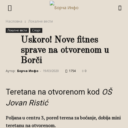
Насловна
Локалне вести
Локалне вести
Спорт
Uskoro! Nove fitnes
sprave na otvorenom u
Borči
Аутор:
Борча Инфо
-
19/03/2020
1754
0
Teretana na otvorenom kod
OŠ
Jovan Ristić
Poljana u centru 3, pored terena za boćanje, dobija mini
teretanu na otvorenom.