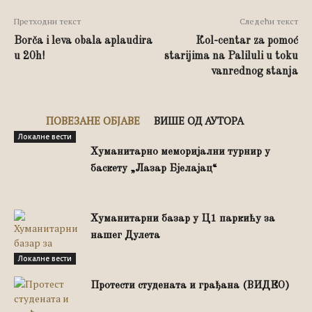
Претходни текст
Следећи текст
Borča i leva obala aplaudira
Кol-centar za pomoć
u 20h!
starijima na Paliluli u toku
vanrednog stanja
ПОВЕЗАНЕ ОБЈАВЕ
ВИШЕ ОД АУТОРА
Локалне вести
Хуманитарно меморијални турнир у
баскету „Лазар Бјелајац“
Хуманитарни базар у Ц1 паркићу за
нашег Дулета
Локалне вести
Протести студената и грађана (ВИДЕО)