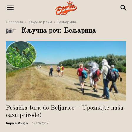
Насловна
Кључне речи
Бељарица
Кључна реч: Бељарица
Pešačka tura do Beljarice – Upoznajte našu
oazu prirode!
Борча Инфо
-
12/09/2017