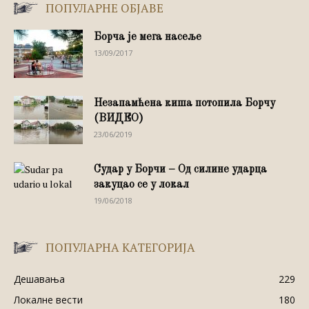
ПОПУЛАРНЕ ОБЈАВЕ
Борча је мега насеље
13/09/2017
Незапамћена киша потопила Борчу
(ВИДЕО)
23/06/2019
Судар у Борчи – Од силине ударца
закуцао се у локал
19/06/2018
ПОПУЛАРНА КАТЕГОРИЈА
Дешавања
229
Локалне вести
180