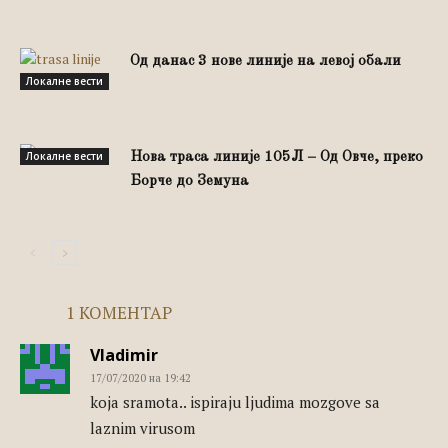
Од данас 3 нове линије на левој обали
Локалне вести
Локалне вести
Нова траса линије 105Л – Од Овче, преко
Борче до Земуна
1 КОМЕНТАР
Vladimir
17/07/2020 на 19:42
koja sramota.. ispiraju ljudima mozgove sa
laznim virusom