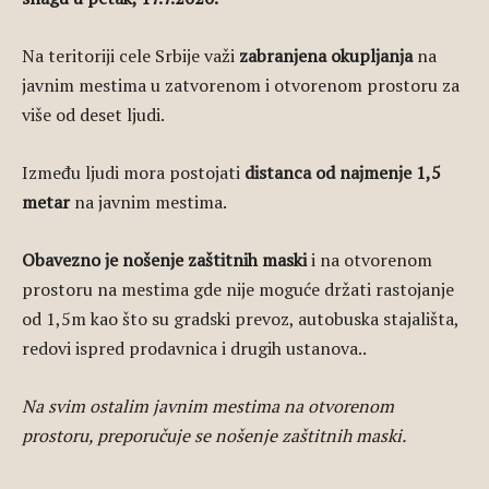
Na teritoriji cele Srbije važi
zabranjena okupljanja
na
javnim mestima u zatvorenom i otvorenom prostoru za
više od deset ljudi.
Između ljudi mora postojati
distanca od najmenje 1,5
metar
na javnim mestima.
Obavezno je nošenje zaštitnih maski
i na otvorenom
prostoru na mestima gde nije moguće držati rastojanje
od 1,5m kao što su gradski prevoz, autobuska stajališta,
redovi ispred prodavnica i drugih ustanova..
Na svim ostalim javnim mestima na otvorenom
prostoru, preporučuje se nošenje zaštitnih maski.