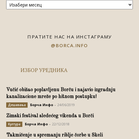
ПРАТИТЕ НАС НА ИНСТАГРАМУ
@BORCA.INFO
ИЗБОР УРЕДНИКА
Vučić obišao poplavljenu Borču i najavio izgradnju
kanalizacione mreže po hitnom postupku!
Борча Инфо
-
24/06/2019
Дешавања
Zimski festival sledećeg vikenda u Borči
Борча Инфо
-
22/12/2018
Култура
Takmičenje u spremanju riblje čorbe u Skeli