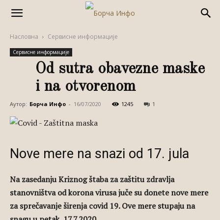
Насловна
Сервисне информације
Сервисне информације
Od sutra obavezne maske
i na otvorenom
Аутор:
Борча Инфо
-
16/07/2020
1245
1
Nove mere na snazi od 17. jula
Na zasedanju Kriznog štaba za zaštitu zdravlja
stanovništva od korona virusa juče su donete nove mere
za sprečavanje širenja covid 19. Ove mere stupaju na
snagu u petak, 17.7.2020.