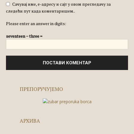
Сачувај име, е-адресу и сајт у овом прегледачу за
следећи пут када коментаришем..
Please enter an answer in digits:
seventeen − three =
ПРЕПОРУЧУЈЕМО
АРХИВА
Архива