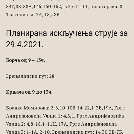
84Г,88-88А,146,160-162,172,61-111, Билогорска: 8,
Трстеничка: 2А, 18,58В
Планирана искључења струје за
29.4.2021.
Борча од 9 – 13ч.
Зрењанински пут: 28
Крњача од 9 до 13ч.
Бранка Момирова: 2-6,10-10В,14-22,1-3Б,19А, Грге
Андријановића Улица 1: 4,8,1, Грге Андријановића
Улица 2: 4,8-18,1-11Ц, 17А, Грге Андријановића
Улица 3: 1-1А, 2-10, Зрењанински пут: 14,30,3Е-7Б,