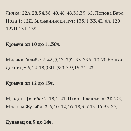
Личка: 22А,28,34,38-40,46-48,35,39-65, Попова Бара
Нова 1: 12Д, Зрењанински пут: 135/1,ББ,4Е-6А,120-
122Ц,131-139,
Крњача од 10 до 11.30ч.
Милана Галића: 2-4А,9,13-29Т,33-33А, 10-20 Бошка
Деснице: 6,12-18,98Ц-98З,7-9,15,21-23
Крњача од 12 до 13ч.
Младена Јосића: 2-18,1-21, Игора Васиљева: 2Е-2Ж,
Милоша Жутића: 2-6,10-12,16-18,3-7,13-15,33-37,
Дунавац од 9 до 14ч.