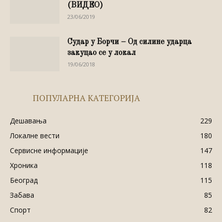
(ВИДЕО)
23/06/2019
Судар у Борчи – Од силине ударца
закуцао се у локал
19/06/2018
ПОПУЛАРНА КАТЕГОРИЈА
Дешавања
229
Локалне вести
180
Сервисне информације
147
Хроника
118
Београд
115
Забава
85
Спорт
82