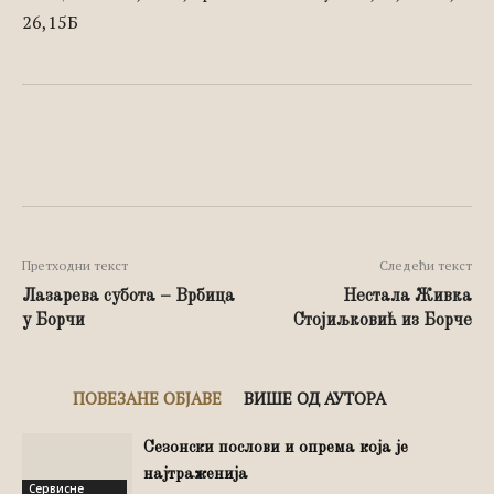
26,15Б
Facebook
X
Pinterest
Wh
Претходни текст
Следећи текст
Лазарева субота – Врбица
Нестала Живка
у Борчи
Стојиљковић из Борче
ПОВЕЗАНЕ ОБЈАВЕ
ВИШЕ ОД АУТОРА
Сезонски послови и опрема која је
најтраженија
Сервисне