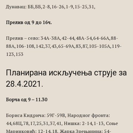
Дунавац: ББ,ББ,2-8,16-26,1-9,15-25,31,
Прелив од 9 до 16ч.
Прелив – село: 34А-38А,42-44,48А-54,64-66А,88-
88А,106-108,142,37,43,65-69А,83,87,105-105А,119-
123,153
Планирана искључења струје за
28.4.2021.
Борча од 9 – 11.30
Бориса Кидрича: 59Г-59В, Народног фронта:
44,68Ц,78,17,25,31,37,41, Нишка: 2-14,1-13, Соње
Маринковић: 12-14,18, Жарка Зрењанина: 54-