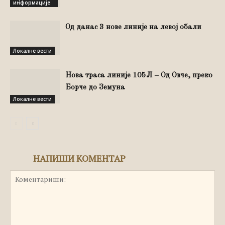
информације
Од данас 3 нове линије на левој обали
Локалне вести
Нова траса линије 105Л – Од Овче, преко
Борче до Земуна
Локалне вести
НАПИШИ КОМЕНТАР