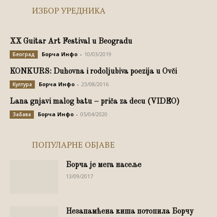
ИЗБОР УРЕДНИКА
XX Guitar Art Festival u Beogradu
Борча Инфо
-
10/03/2019
Београд
KONKURS: Duhovna i rodoljubiva poezija u Ovči
Борча Инфо
-
23/08/2016
Култура
Lana gnjavi malog batu – priča za decu (VIDEO)
Борча Инфо
-
05/04/2020
Забава
ПОПУЛАРНЕ ОБЈАВЕ
Борча је мега насеље
13/09/2017
Незапамћена киша потопила Борчу