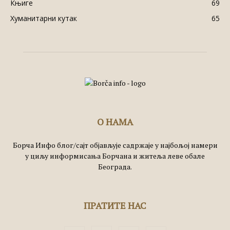
Књиге
69
Хуманитарни кутак
65
О НАМА
Борча Инфо блог/сајт објављује садржаје у најбољој намери
у циљу информисања Борчана и житеља леве обале
Београда.
ПРАТИТЕ НАС