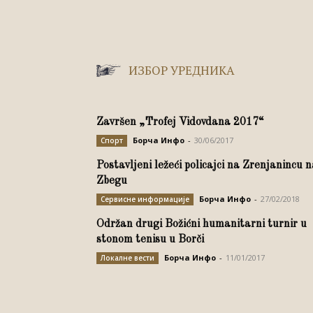
ИЗБОР УРЕДНИКА
Završen „Trofej Vidovdana 2017“
Борча Инфо
-
30/06/2017
Спорт
Postavljeni ležeći policajci na Zrenjanincu 
Zbegu
Борча Инфо
-
27/02/2018
Сервисне информације
Održan drugi Božićni humanitarni turnir u
stonom tenisu u Borči
Борча Инфо
-
11/01/2017
Локалне вести