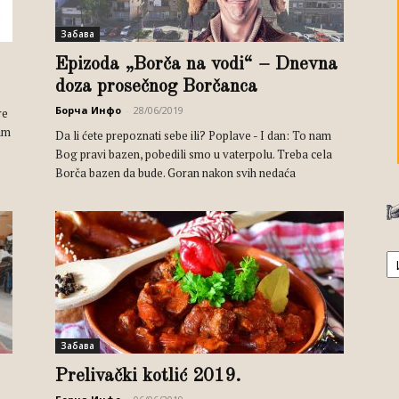
Забава
Epizoda „Borča na vodi“ – Dnevna
doza prosečnog Borčanca
Борча Инфо
-
28/06/2019
re
tam
Da li ćete prepoznati sebe ili? Poplave - I dan: To nam
Bog pravi bazen, pobedili smo u vaterpolu. Treba cela
Borča bazen da bude. Goran nakon svih nedaća
А
Забава
Prelivački kotlić 2019.