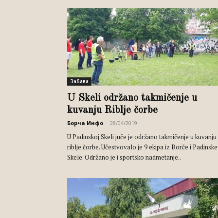
Забава
U Skeli održano takmičenje u
kuvanju Riblje čorbe
Борча Инфо
-
28/04/2019
U Padinskoj Skeli juče je održano takmičenje u kuvanju
riblje čorbe. Učestvovalo je 9 ekipa iz Borče i Padinske
Skele. Održano je i sportsko nadmetanje..