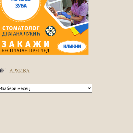
АРХИВА
рхива