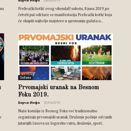
Борча Инфо
-
06/06/2019
dmu
Prelivački kotlić ovog vikendaU subotu, 8.juna 2019. po
četvrti put održaće se manifestacija Prelivački kotlić koja
će okupiti najbolje majstore u spremanju gulaša u...
Забава
u
Prvomajski uranak na Besnom
Foku 2019.
Борча Инфо
-
30/04/2019
Naše komšije iz Besnog Foka već tradicionalno
e
organizuju prvomajski uranak. Druženje počinje od ranih
jutarnjih časova uz logorsku vatru, druženje, sport..