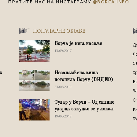
ПРАТИТЕ НАС НА ИНСТАГРАМУ
@BORCA.INFO
ПОПУЛАРНЕ ОБЈАВЕ
Борча је мега насеље
Д
13/09/2017
Л
С
Х
na
Незапамћена киша
потопила Борчу (ВИДЕО)
Б
23/06/2019
З
С
Судар у Борчи – Од силине
К
ударца закуцао се у локал
19/06/2018
Х