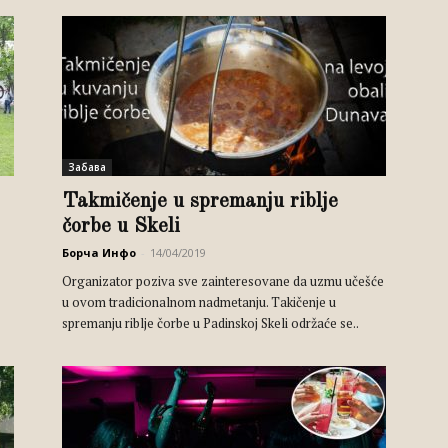
Забава
Takmičenje u spremanju riblje
čorbe u Skeli
Борча Инфо
-
14/04/2019
Organizator poziva sve zainteresovane da uzmu učešće
u ovom tradicionalnom nadmetanju. Takičenje u
spremanju riblje čorbe u Padinskoj Skeli održaće se..