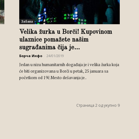
Забава
Velika žurka u Borči! Kupovinom
ulaznice pomažete našim
sugrađanima čija je...
Борча Инфо
-
24/01/2019
Jedan u nizu humanitarnih događaja je i velika žurka koja
će biti organizovana u Borči u petak, 25 januara sa
početkom od 19č.Mesto dešavanja je..
Страница 2 од укупно 9