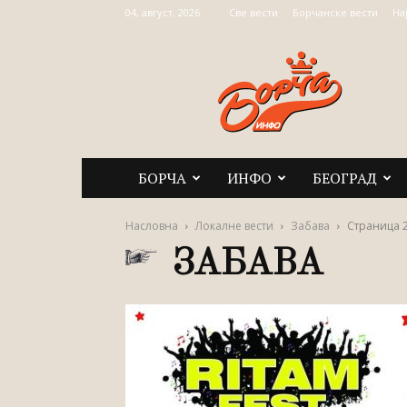
04, август, 2026
Све вести
Борчанске вести
На
Борча
Инфо
БОРЧА
ИНФО
БЕОГРАД
Насловна
Локалне вести
Забава
Страница 
ЗАБАВА