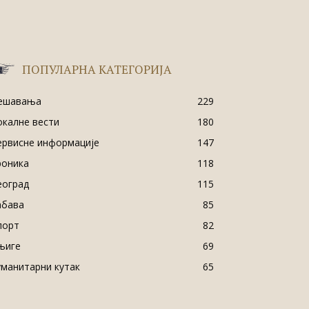
ПОПУЛАРНА КАТЕГОРИЈА
ешавања
229
окалне вести
180
ервисне информације
147
роника
118
еоград
115
абава
85
порт
82
њиге
69
уманитарни кутак
65