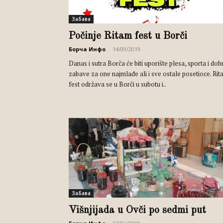
Забава
Počinje Ritam fest u Borči
Борча Инфо
-
14/09/2019
Danas i sutra Borča će biti uporište plesa, sporta i dob
zabave za one najmlađe ali i sve ostale posetioce. Ri
fest održava se u Borči u subotu i..
Забава
Višnjijada u Ovči po sedmi put