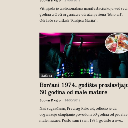
Борча Инфо
-
27/06/2019
Višnjijada je tradicionalana manifestacija koju već se
godinu u Ovči organizuje udruženje žena "Etno art".
Održaće se u školi "Kraljica Marija" ..
Забава
Borčani 1974. godište proslavljaj
30 godina od male mature
Борча Инфо
-
14/05/2019
Naš sugrađanin, Predrag Raković, odlučio je da
organizuje okupljanje povodom 30 godina od proslav
male mature. Pošto sam i sam 1974. godište a ove..