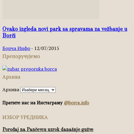
Ovako izgleda novi park sa spravama za vežbanje u
Borči
Борча Инфо
-
12/07/2015
Препоручујемо
Архива
Архива
Пратите нас на Инстаграму
@borca.info
ИЗБОР УРЕДНИКА
Porođaj na Pančevcu uzrok današnje gužve