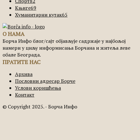
Спорт
82
Књиге
69
Хуманитарни кутак
65
О НАМА
Борча Инфо блог/сајт објављује садржаје у најбољој
намери у циљу информисања Борчана и житеља леве
обале Београда.
ПРАТИТЕ НАС
Архива
Пословни адресар Борче
Услови коришћења
Контакт
© Copyright 2025. - Борча Инфо