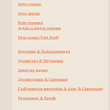
Ауто-сервис
Ауто-школе
Бела техника,
Аудио и видео опрема
Брза храна (Fast food)
Ветерина & Пољопривреда
Здравство & Медицина
Занатске радње
Здрава храна & Слаткиши
Грађевински материјал & Алат & Санитарије
Играонице & Вртић