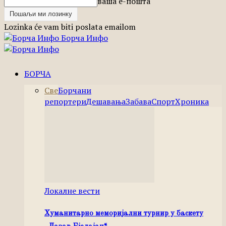
ваша е-пошта
Lozinka će vam biti poslata emailom
Борча Инфо
БОРЧА
Све
Борчани
репортери
Дешавања
Забава
Спорт
Хроника
Локалне вести
Хуманитарно меморијални турнир у баскету