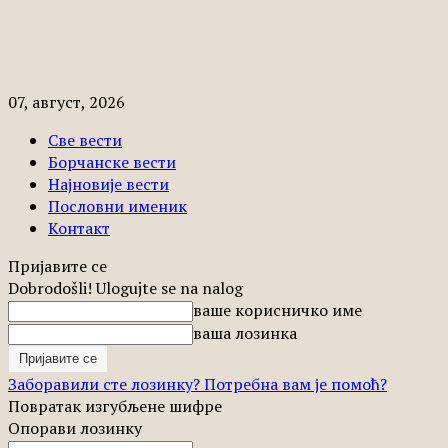
07, август, 2026
Све вести
Борчанске вести
Најновије вести
Пословни именик
Контакт
Пријавите се
Dobrodošli! Ulogujte se na nalog
ваше корисничко име
ваша лозинка
Заборавили сте лозинку? Потребна вам је помоћ?
Повратак изгубљене шифре
Опорави лозинку