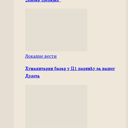
„Лазар Бјелајац“
Локалне вести
Хуманитарни базар у Ц1 паркићу за нашег
Дулета