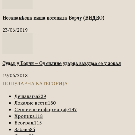
Незапамћена киша потопила Борчу (ВИДЕО)
23/06/2019
Судар у Борчи – Од силине ударца закуцао се у локал
19/06/2018
ПОПУЛАРНА КАТЕГОРИЈА
Дешавања
229
Локалне вести
180
Сервисне информације
147
Хроника
118
Београд
115
Забава
85