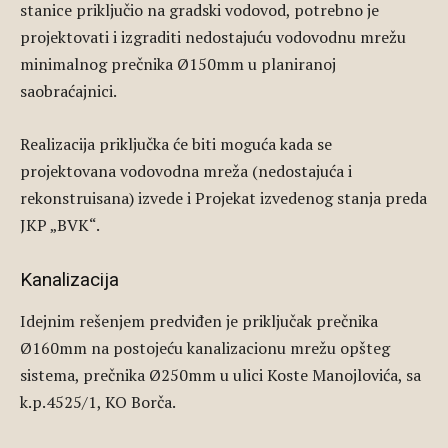
stanice priključio na gradski vodovod, potrebno je
projektovati i izgraditi nedostajuću vodovodnu mrežu
minimalnog prečnika Ø150mm u planiranoj
saobraćajnici.
Realizacija priključka će biti moguća kada se
projektovana vodovodna mreža (nedostajuća i
rekonstruisana) izvede i Projekat izvedenog stanja preda
JKP „BVK“.
Kanalizacija
Idejnim rešenjem predviđen je priključak prečnika
Ø160mm na postojeću kanalizacionu mrežu opšteg
sistema, prečnika Ø250mm u ulici Koste Manojlovića, sa
k.p.4525/1, KO Borča.