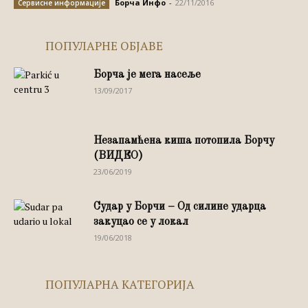
Борча Инфо
-
22/11/2016
Сервисне информације
ПОПУЛАРНЕ ОБЈАВЕ
Борча је мега насеље
13/09/2017
Незапамћена киша потопила Борчу
(ВИДЕО)
23/06/2019
Судар у Борчи – Од силине ударца
закуцао се у локал
19/06/2018
ПОПУЛАРНА КАТЕГОРИЈА