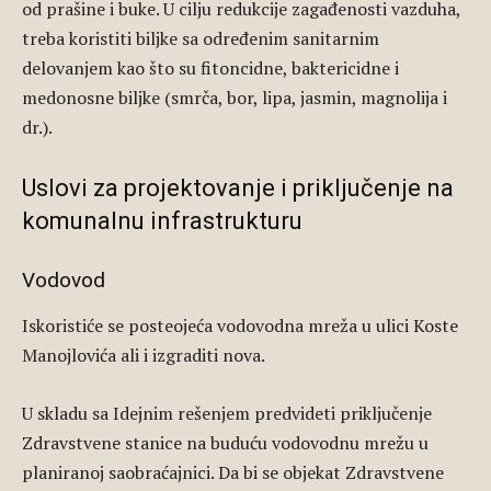
od prašine i buke. U cilju redukcije zagađenosti vazduha,
treba koristiti biljke sa određenim sanitarnim
delovanjem kao što su fitoncidne, baktericidne i
medonosne biljke (smrča, bor, lipa, jasmin, magnolija i
dr.).
Uslovi za projektovanje i priključenje na
komunalnu infrastrukturu
Vodovod
Iskoristiće se posteojeća vodovodna mreža u ulici Koste
Manojlovića ali i izgraditi nova.
U skladu sa Idejnim rešenjem predvideti priključenje
Zdravstvene stanice na buduću vodovodnu mrežu u
planiranoj saobraćajnici. Da bi se objekat Zdravstvene