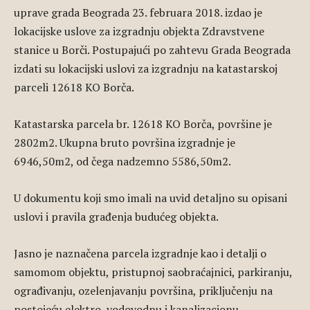
uprave grada Beograda 23. februara 2018. izdao je
lokacijske uslove za izgradnju objekta Zdravstvene
stanice u Borči. Postupajući po zahtevu Grada Beograda
izdati su lokacijski uslovi za izgradnju na katastarskoj
parceli 12618 KO Borča.
Katastarska parcela br. 12618 KO Borča, površine je
2802m2. Ukupna bruto površina izgradnje je
6946,50m2, od čega nadzemno 5586,50m2.
U dokumentu koji smo imali na uvid detaljno su opisani
uslovi i pravila građenja budućeg objekta.
Jasno je naznačena parcela izgradnje kao i detalji o
samomom objektu, pristupnoj saobraćajnici, parkiranju,
ograđivanju, ozelenjavanju površina, priključenju na
postojeću elektro, vodovodnu i kanalizacionu