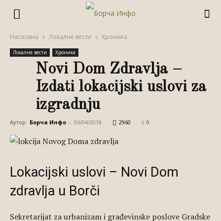
Насловна
Локалне вести
Хроника
Локалне вести
Хроника
Novi Dom Zdravlja –
Izdati lokacijski uslovi za
izgradnju
Аутор:
Борча Инфо
-
06/04/2018
2960
0
Lokacijski uslovi – Novi Dom
zdravlja u Borči
Sekretarijat za urbanizam i građevinske poslove Gradske