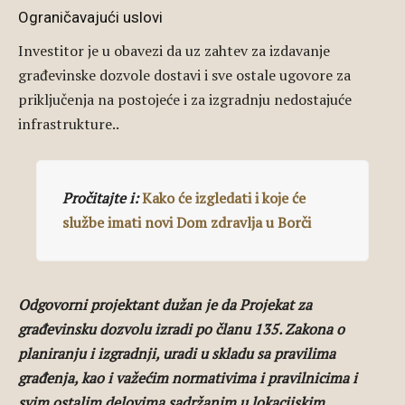
Ograničavajući uslovi
Investitor je u obavezi da uz zahtev za izdavanje
građevinske dozvole dostavi i sve ostale ugovore za
priključenja na postojeće i za izgradnju nedostajuće
infrastrukture..
Pročitajte i:
Kako će izgledati i koje će
službe imati novi Dom zdravlja u Borči
Odgovorni projektant dužan je da Projekat za
građevinsku dozvolu izradi po članu 135. Zakona o
planiranju i izgradnji, uradi u skladu sa pravilima
građenja, kao i važećim normativima i pravilnicima i
svim ostalim delovima sadržanim u lokacijskim