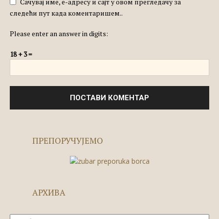
Сачувај име, е-адресу и сајт у овом прегледачу за
следећи пут када коментаришем..
Please enter an answer in digits:
18 + 3 =
ПРЕПОРУЧУЈЕМО
АРХИВА
Архива