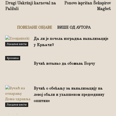
Drugi Uskršnji karneval na
Ponovo ispričan Šekspirov
Paliluli
Magbet
ПОВЕЗАНЕ ОБЈАВЕ
ВИШЕ ОД АУТОРА
Да ли је почела изградња канализације
Локалне вести
у Крњачи?
Хроника
Вучић истакао да обожава Борчу
Вучић о обећању за канализацију на
левој обали и ухапшеном председнику
општине
Локалне вести