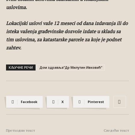
uslovima.
Lokacijski uslovi važe 12 meseci od dana izdavanja ili do
isteka važenja građevinske dozvole izdate u skladu sa
tim uslovima, za katastarske parcele za koje je podnet
zahtev.
КЉУЧНЕ РЕЧИ
Дом здравља“Др Милутин Ивковић”
Facebook
X
Pinterest
Претходни текст
Следећи текст